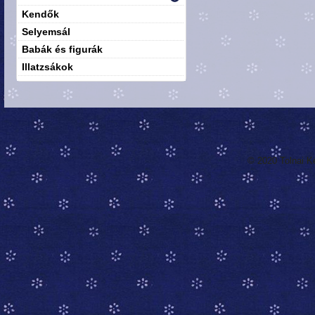
Kendők
Selyemsál
Babák és figurák
Illatzsákok
© 2020 Tolnai K