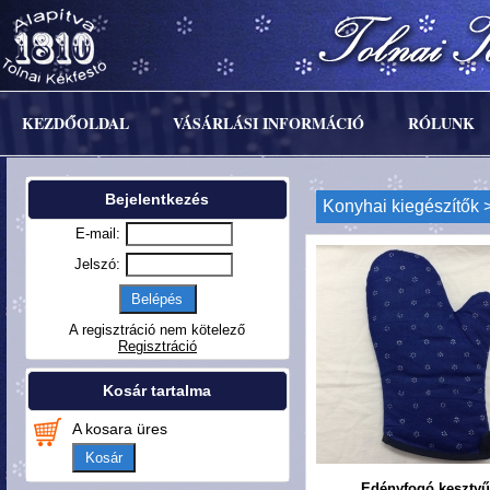
KEZDŐOLDAL
VÁSÁRLÁSI INFORMÁCIÓ
RÓLUNK
Bejelentkezés
Konyhai kiegészítők
>
E-mail:
Jelszó:
A regisztráció nem kötelező
Regisztráció
Kosár tartalma
A kosara üres
Kosár
Edényfogó kesztyű