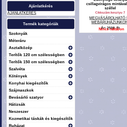
csillagvirágos mintáva
Ajánlatkérés
széllel
AJÁNLATKÉRÉS
Cikkszám:kesztyu 7
MEGVÁSÁROLHATÓ 
WEBÁRUHÁZUNKON
Termék kategóriák
Ár: 2500 Ft
Nincs raktáron
Szoknyák
Méteráru
Asztalközép
Terítők 120 cm szélességben
Terítők 150 cm szélességben
Szalvéta
Kötények
Konyhai kiegészítők
Szájmaszkok
Bevásárló szatyor
Hátizsák
Neszeszer
Kozmetikai táskák és kiegészítők
Ruházat