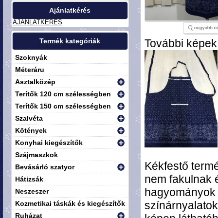
Ajánlatkérés
AJÁNLATKÉRÉS
Termék kategóriák
További képek
Szoknyák
Méteráru
Asztalközép
Terítők 120 cm szélességben
Terítők 150 cm szélességben
Szalvéta
Kötények
Konyhai kiegészítők
Szájmaszkok
Kékfestő term
Bevásárló szatyor
nem fakulnak 
Hátizsák
hagyományok sz
Neszeszer
színárnyalato
Kozmetikai táskák és kiegészítők
Ruházat