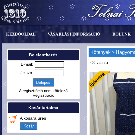
KEZDŐOLDAL
VÁSÁRLÁSI INFORMÁCIÓ
RÓLUNK
Kötények
>
Hagyomá
Bejelentkezés
E-mail:
Jelszó:
A regisztráció nem kötelező
Regisztráció
Kosár tartalma
A kosara üres
Kosár