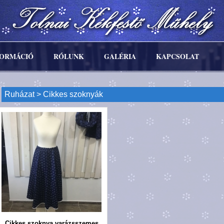
FORMÁCIÓ
RÓLUNK
GALÉRIA
KAPCSOLAT
Ruházat
> Cikkes szoknyák
Cikkes szoknya varázsszemes