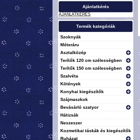
Ajánlatkérés
AJÁNLATKÉRÉS
Termék kategóriák
Szoknyák
Méteráru
Asztalközép
Terítők 120 cm szélességben
Terítők 150 cm szélességben
Szalvéta
Kötények
Konyhai kiegészítők
Szájmaszkok
Bevásárló szatyor
Hátizsák
Neszeszer
Kozmetikai táskák és kiegészítők
Ruházat