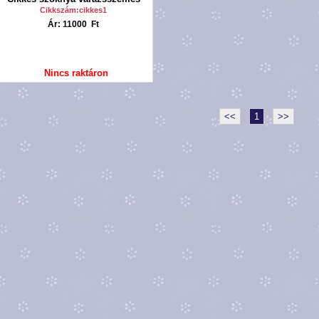
Cikkszám:cikkes1
Ár: 11000 Ft
Nincs raktáron
<<
1
>>