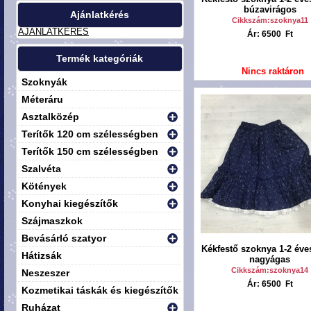
búzavirágos
Ajánlatkérés
Cikkszám:szoknya11
AJÁNLATKÉRÉS
Ár: 6500 Ft
Termék kategóriák
Nincs raktáron
Szoknyák
Méteráru
Asztalközép
Terítők 120 cm szélességben
Terítők 150 cm szélességben
Szalvéta
Kötények
Konyhai kiegészítők
Szájmaszkok
Bevásárló szatyor
Kékfestő szoknya 1-2 éve
Hátizsák
nagyágas
Cikkszám:szoknya14
Neszeszer
Ár: 6500 Ft
Kozmetikai táskák és kiegészítők
Ruházat