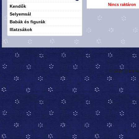
Nincs raktáron
Kendők
Selyemsál
Babák és figurák
Illatzsákok
© 2020 Tolnai K