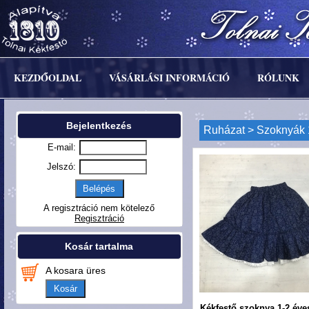
KEZDŐOLDAL
VÁSÁRLÁSI INFORMÁCIÓ
RÓLUNK
Bejelentkezés
Ruházat
> Szoknyák 1
E-mail:
Jelszó:
A regisztráció nem kötelező
Regisztráció
Kosár tartalma
A kosara üres
Kosár
Kékfestő szoknya 1-2 éve