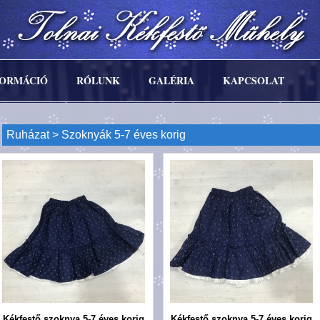
FORMÁCIÓ
RÓLUNK
GALÉRIA
KAPCSOLAT
Ruházat
> Szoknyák 5-7 éves korig
Kékfestő szoknya 5-7 éves korig
Kékfestő szoknya 5-7 éves korig