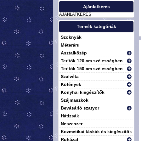
Ajánlatkérés
AJÁNLATKÉRÉS
Termék kategóriák
Szoknyák
Méteráru
Asztalközép
Terítők 120 cm szélességben
Terítők 150 cm szélességben
Szalvéta
Kötények
Konyhai kiegészítők
Szájmaszkok
Bevásárló szatyor
Hátizsák
Neszeszer
Kozmetikai táskák és kiegészítők
Ruházat