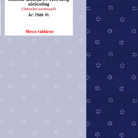
sűrűcsillag
Cikkszám:szoknya33
Ár: 7500 Ft
Nincs raktáron