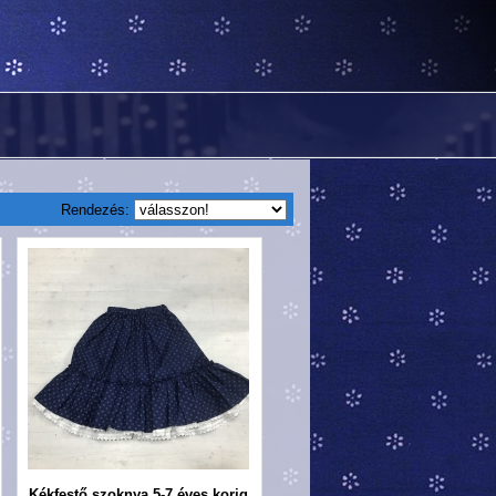
Rendezés:
Kékfestő szoknya 5-7 éves korig