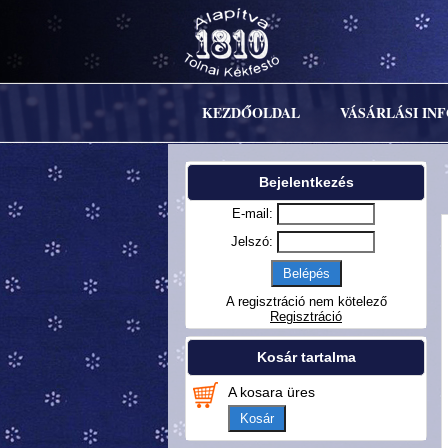
KEZDŐOLDAL
VÁSÁRLÁSI IN
Bejelentkezés
E-mail:
Jelszó:
A regisztráció nem kötelező
Regisztráció
Kosár tartalma
A kosara üres
Kosár