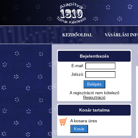
KEZDŐOLDAL
VÁSÁRLÁSI IN
Bejelentkezés
E-mail:
Jelszó:
A regisztráció nem kötelező
Regisztráció
Kosár tartalma
A kosara üres
Kosár