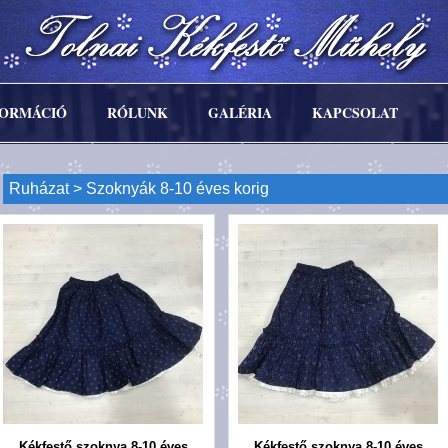
FORMÁCIÓ
RÓLUNK
GALÉRIA
KAPCSOLAT
Ruházat
> Szoknyák 8-10 éves korig
Kékfestő szoknya 8-10 éves
Kékfestő szoknya 8-10 éves