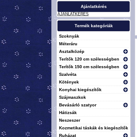
Ajánlatkérés
AJÁNLATKÉRÉS
Termék kategóriák
Szoknyák
Méteráru
Asztalközép
Terítők 120 cm szélességben
Terítők 150 cm szélességben
Szalvéta
Kötények
Konyhai kiegészítők
Szájmaszkok
Bevásárló szatyor
Hátizsák
Neszeszer
Kozmetikai táskák és kiegészítők
Ruházat