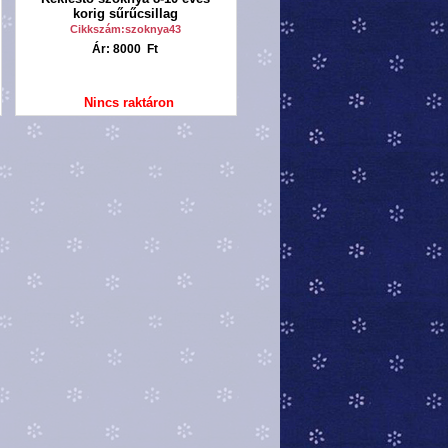
korig sűrűcsillag
Cikkszám:szoknya43
Ár: 8000 Ft
Nincs raktáron