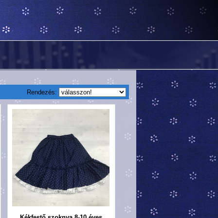
Rendezés:
Kékfestő szoknya 8-10 éves