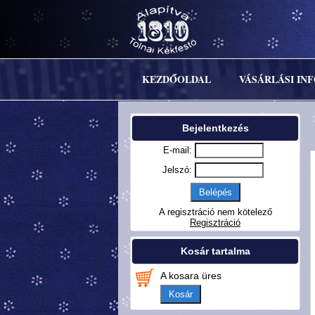
KEZDŐOLDAL
VÁSÁRLÁSI IN
Bejelentkezés
E-mail:
Jelszó:
A regisztráció nem kötelező
Regisztráció
Kosár tartalma
A kosara üres
Kosár