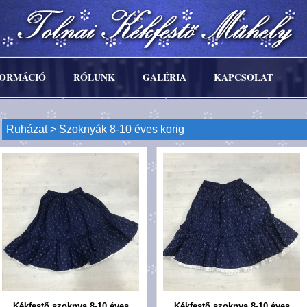
FORMÁCIÓ
RÓLUNK
GALÉRIA
KAPCSOLAT
Ruházat
> Szoknyák 8-10 éves korig
Kékfestő szoknya 8-10 éves
Kékfestő szoknya 8-10 éves