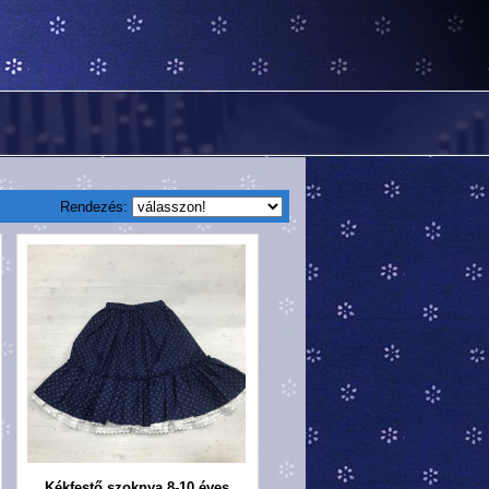
Rendezés:
Kékfestő szoknya 8-10 éves