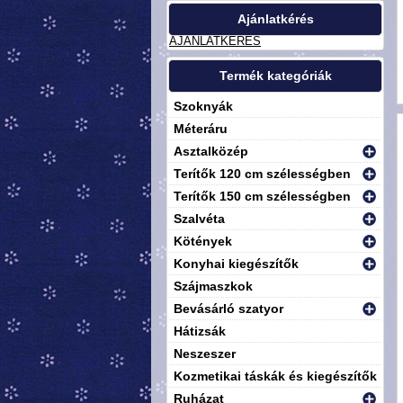
Ajánlatkérés
AJÁNLATKÉRÉS
Termék kategóriák
Szoknyák
Méteráru
Asztalközép
Terítők 120 cm szélességben
Terítők 150 cm szélességben
Szalvéta
Kötények
Konyhai kiegészítők
Szájmaszkok
Bevásárló szatyor
Hátizsák
Neszeszer
Kozmetikai táskák és kiegészítők
Ruházat