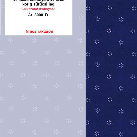
korig sűrűcsillag
Cikkszám:szoknya43
Ár: 8000 Ft
Nincs raktáron