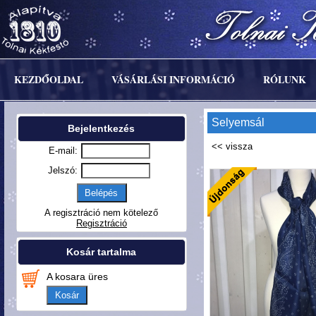
KEZDŐOLDAL
VÁSÁRLÁSI INFORMÁCIÓ
RÓLUNK
Selyemsál
Bejelentkezés
E-mail:
Jelszó:
A regisztráció nem kötelező
Regisztráció
Kosár tartalma
A kosara üres
Kosár