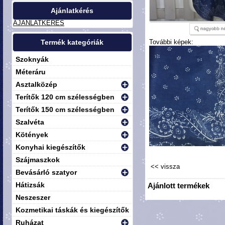
Ajánlatkérés
AJÁNLATKÉRÉS
Termék kategóriák
További képek:
Szoknyák
Méteráru
Asztalközép
Terítők 120 cm szélességben
Terítők 150 cm szélességben
Szalvéta
Kötények
Konyhai kiegészítők
Szájmaszkok
Bevásárló szatyor
Hátizsák
Ajánlott termékek
Neszeszer
Kozmetikai táskák és kiegészítők
Ruházat