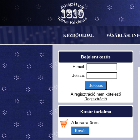
KEZDŐOLDAL
VÁSÁRLÁSI IN
Bejelentkezés
E-mail:
Jelszó:
A regisztráció nem kötelező
Regisztráció
Kosár tartalma
A kosara üres
Kosár