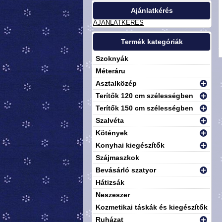
Ajánlatkérés
AJÁNLATKÉRÉS
Termék kategóriák
Szoknyák
Méteráru
Asztalközép
Terítők 120 cm szélességben
Terítők 150 cm szélességben
Szalvéta
Kötények
Konyhai kiegészítők
Szájmaszkok
Bevásárló szatyor
Hátizsák
Neszeszer
Kozmetikai táskák és kiegészítők
Ruházat