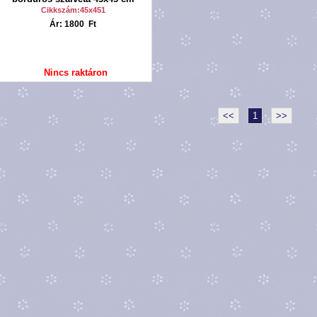
Cikkszám:45x451
Ár: 1800 Ft
Nincs raktáron
<<
1
>>