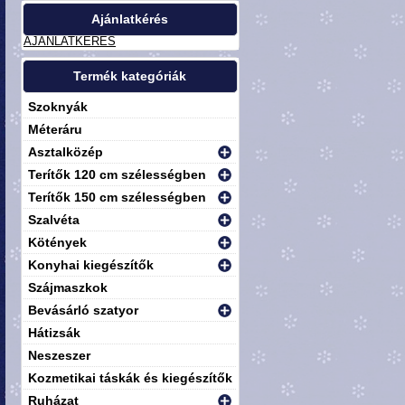
Ajánlatkérés
AJÁNLATKÉRÉS
Termék kategóriák
Szoknyák
Méteráru
Asztalközép
Terítők 120 cm szélességben
Terítők 150 cm szélességben
Szalvéta
Kötények
Konyhai kiegészítők
Szájmaszkok
Bevásárló szatyor
Hátizsák
Neszeszer
Kozmetikai táskák és kiegészítők
Ruházat