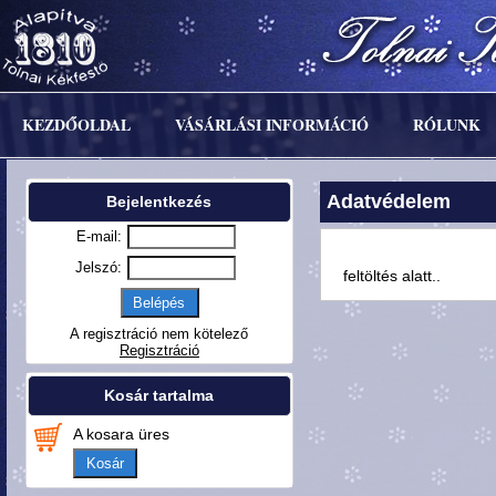
KEZDŐOLDAL
VÁSÁRLÁSI INFORMÁCIÓ
RÓLUNK
Adatvédelem
Bejelentkezés
E-mail:
Jelszó:
feltöltés alatt..
A regisztráció nem kötelező
Regisztráció
Kosár tartalma
A kosara üres
Kosár