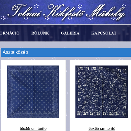
FORMÁCIÓ
RÓLUNK
GALÉRIA
KAPCSOLAT
Asztalközép
55x55 cm terítő
65x65 cm terítő