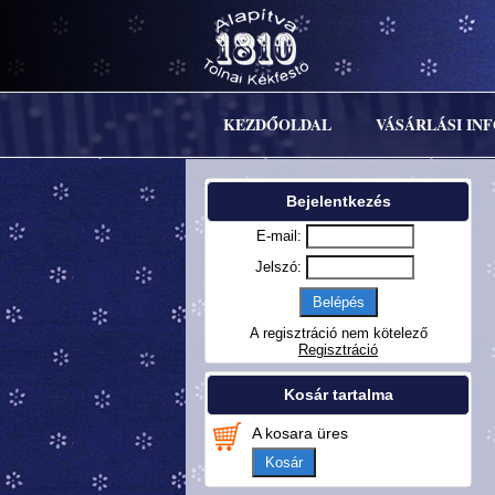
KEZDŐOLDAL
VÁSÁRLÁSI IN
Bejelentkezés
E-mail:
Jelszó:
A regisztráció nem kötelező
Regisztráció
Kosár tartalma
A kosara üres
Kosár