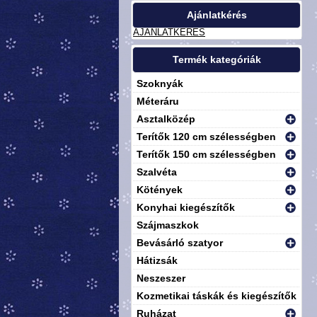
Ajánlatkérés
AJÁNLATKÉRÉS
Termék kategóriák
Szoknyák
Méteráru
Asztalközép
Terítők 120 cm szélességben
Terítők 150 cm szélességben
Szalvéta
Kötények
Konyhai kiegészítők
Szájmaszkok
Bevásárló szatyor
Hátizsák
Neszeszer
Kozmetikai táskák és kiegészítők
Ruházat