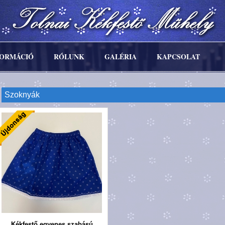
FORMÁCIÓ
RÓLUNK
GALÉRIA
KAPCSOLAT
Szoknyák
Kékfestő egyenes szabású