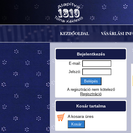
KEZDŐOLDAL
VÁSÁRLÁSI IN
Bejelentkezés
E-mail:
Jelszó:
A regisztráció nem kötelező
Regisztráció
Kosár tartalma
A kosara üres
Kosár