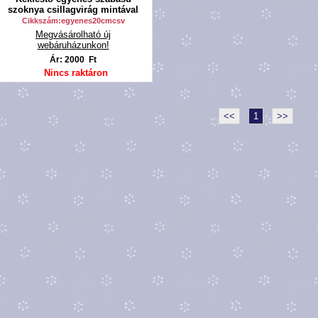
szoknya csillagvirág mintával
Cikkszám:egyenes20cmcsv
Megvásárolható új
webáruházunkon!
Ár: 2000 Ft
Nincs raktáron
<<
1
>>