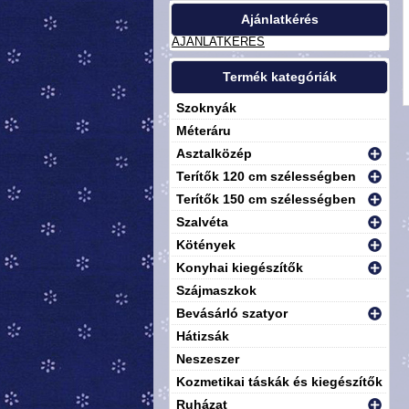
Ajánlatkérés
AJÁNLATKÉRÉS
Termék kategóriák
Szoknyák
Méteráru
Asztalközép
Terítők 120 cm szélességben
Terítők 150 cm szélességben
Szalvéta
Kötények
Konyhai kiegészítők
Szájmaszkok
Bevásárló szatyor
Hátizsák
Neszeszer
Kozmetikai táskák és kiegészítők
Ruházat